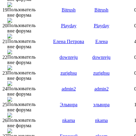
19
Bitrush
Bitrush
20
Playday
Playday
21
Елена Петрова
Елена
22
downreju
downreju
23
zurighsu
zurighsu
24
admin2
admin2
25
Эльвира
эльвира
26
nkama
nkama