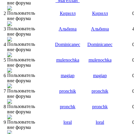
"Магеллан"
2
Кирилл
Кирилл
3
Альбина
Альбина
4
Dominicanec
Dominicanec
5
mulenochka
mulenochka
6
magiap
magiap
7
pronchik
pronchik
8
pronchk
pronchk
9
loral
loral