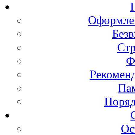
Оформлен
Безв
Ст
Ф
Рекомен
Пам
Поряд
Ос