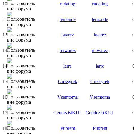
10
rudating
rudating
11
lemonde
lemonde
12
iwarez
iwarez
13
miwarez
miwarez
14
larre
larre
15
Gressyrek
Gressyrek
16
Vsemtoma
Vsemtoma
17
GeodezistKUL
GeodezistKUL
18
Pubrent
Pubrent