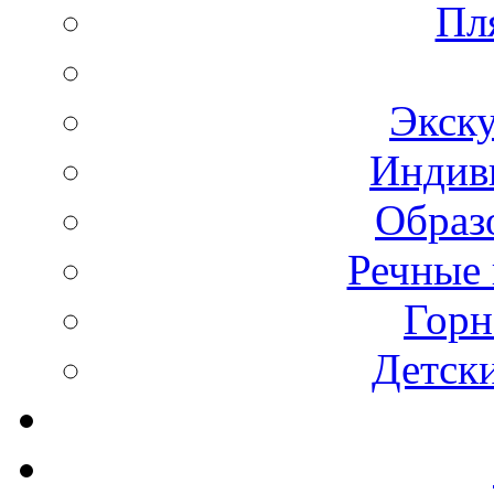
Пл
Экск
Индив
Образ
Речные 
Горн
Детск