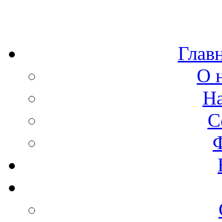
Глав
О 
Н
С