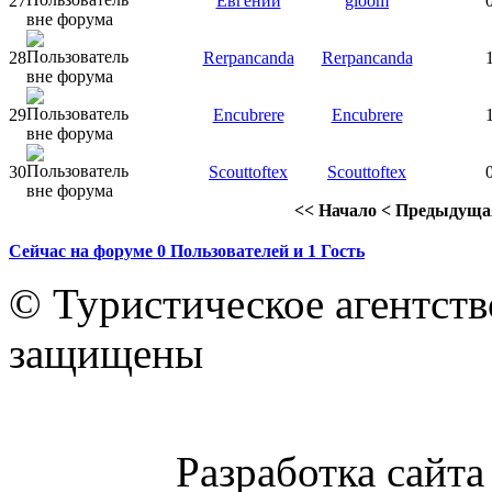
27
Евгений
gloom
28
Rerpancanda
Rerpancanda
29
Encubrere
Encubrere
30
Scouttoftex
Scouttoftex
<<
Начало
<
Предыдуща
Сейчас на форуме
0
Пользователей и
1
Гость
© Туристическое агентст
защищены
Разработка сайт