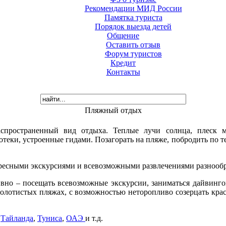
Рекомендации МИД России
Памятка туриста
Порядок выезда детей
Общение
Оставить отзыв
Форум туристов
Кредит
Контакты
Пляжный отдых
пространенный вид отдыха. Теплые лучи солнца, плеск мо
теки, устроенные гидами. Позагорать на пляже, побродить по т
ресными экскурсиями и всевозможными развлечениями разнообр
ивно – посещать всевозможные экскурсии, заниматься дайвинг
олотистых пляжах, с возможностью неторопливо созерцать крас
,
Тайланда
,
Туниса
,
ОАЭ
и т.д.