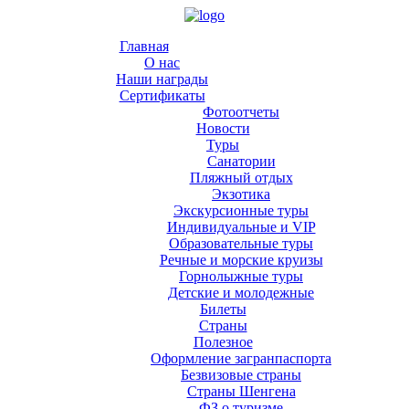
Главная
О нас
Наши награды
Сертификаты
Фотоотчеты
Новости
Туры
Санатории
Пляжный отдых
Экзотика
Экскурсионные туры
Индивидуальные и VIP
Образовательные туры
Речные и морские круизы
Горнолыжные туры
Детские и молодежные
Билеты
Страны
Полезное
Оформление загранпаспорта
Безвизовые страны
Страны Шенгена
ФЗ о туризме