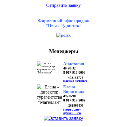
Отправить заявку
Фирменный офис продаж
"Пегас Туристик"
Менеджеры
Анастасия
49-98-32
8-917-917-9009
492185725
magellan-n@mail.ru
Елена
Борисовна
49-90-90
8-917-917-9009
261989838
magellan-
n@mail.ru