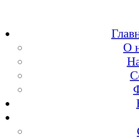
Глав
О 
Н
С