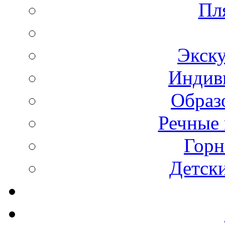
Пл
Экск
Индив
Образ
Речные 
Горн
Детск