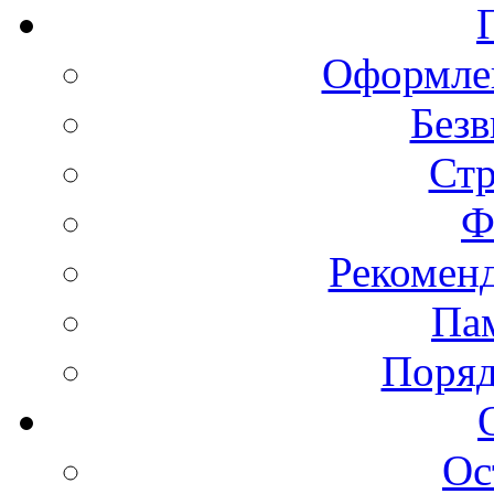
Оформлен
Безв
Ст
Ф
Рекомен
Пам
Поряд
Ос