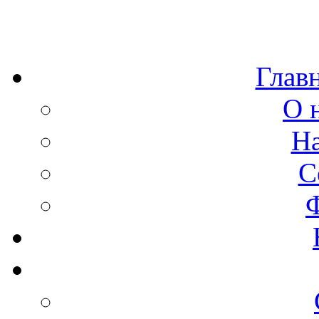
Глав
О 
Н
С