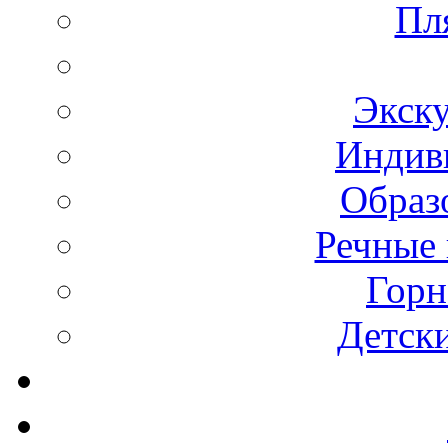
Пл
Экск
Индив
Образ
Речные 
Горн
Детск