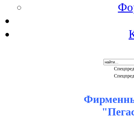
Фо
Спецпред
Спецпред
Фирменны
"Пега