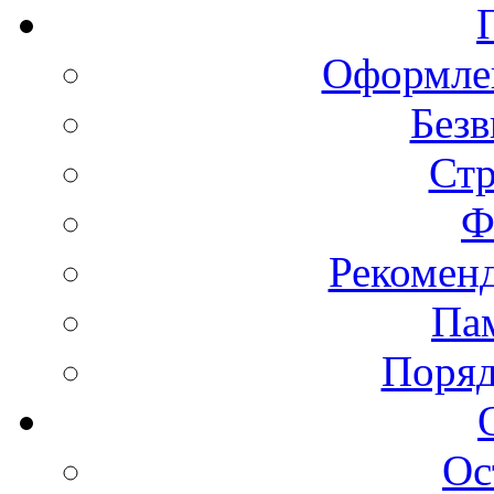
Оформлен
Безв
Ст
Ф
Рекомен
Пам
Поряд
Ос