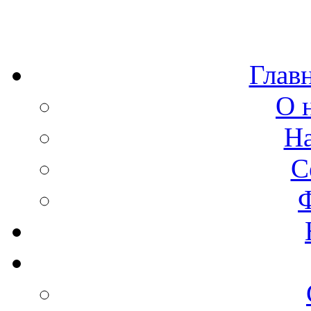
Глав
О 
Н
С