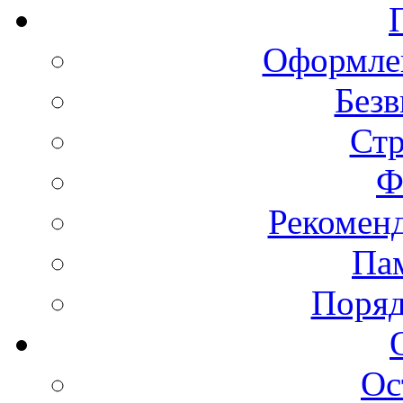
Оформлен
Безв
Ст
Ф
Рекомен
Пам
Поряд
Ос