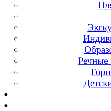
Пл
Экск
Индив
Образ
Речные 
Горн
Детск