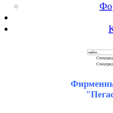
Фо
Спецпре
Спецпре
Фирменны
"Пега