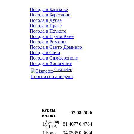
Погода в Бангкоке
Погода в Барселоне
Погода в Дубае
Погода в Праге
Погода в Пхукете
Погода в Пунта Кане
Погода в Римини
Погода в Санто-Доминго
Погода в Сочи
Погода в Симферополе
Погода в Хошимине
Gismeteo
Прогноз на 2 недели
курсы
07.08.2026
валют
Доллар
1
81.4077
0.4784
США
1
Евро
94.0585
0.8684