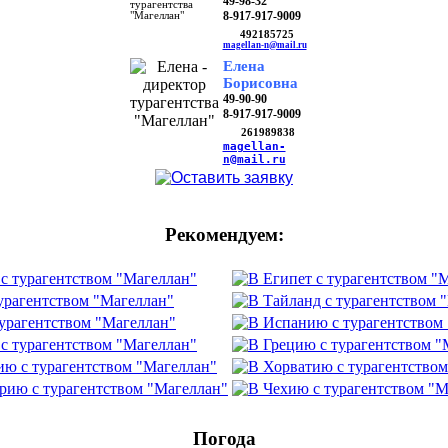
49-98-32
8-917-917-9009
492185725
magellan-n@mail.ru
Елена
Борисовна
49-90-90
8-917-917-9009
261989838
magellan-
n@mail.ru
Рекомендуем:
Погода