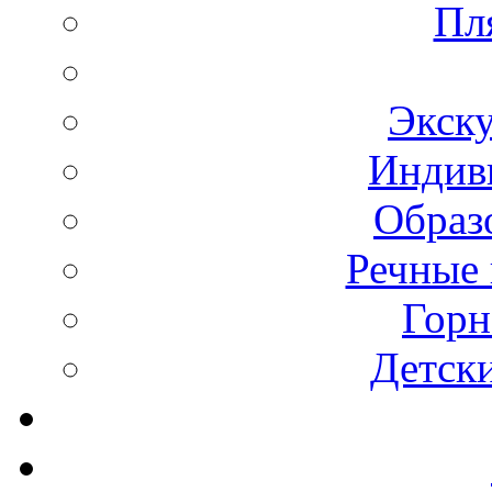
Пл
Экск
Индив
Образ
Речные 
Горн
Детск