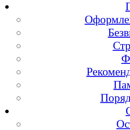
Оформлен
Безв
Ст
Ф
Рекомен
Пам
Поряд
Ос