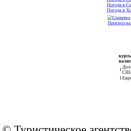
Погода в С
Погода в Х
Прогноз на
курс
валю
Дол
1
СШ
1
Евр
© Туристическое агентст