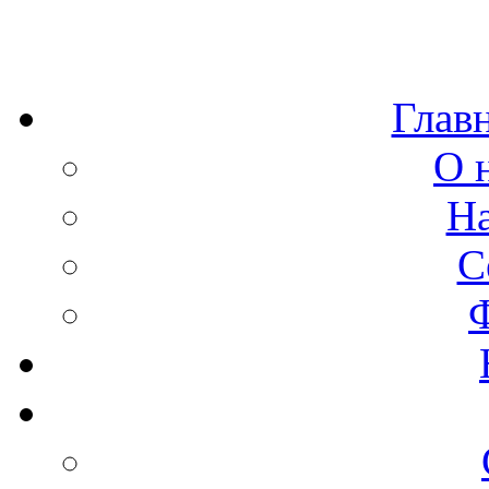
Глав
О 
Н
С